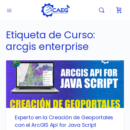
Etiqueta de Curso:
arcgis enterprise
Experto en la Creación de Geoportales
con el ArcGIS Api for Java Script