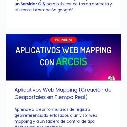
un Servidor GIS
, para publicar de forma correcta y
eficiente información geográf…
Aplicativos Web Mapping (Creación de
Geoportales en Tiempo Real)
Aprende a crear formularios de registro
georreferenciado enlazados a un visor web
mapping y a un tablero de control de tipo