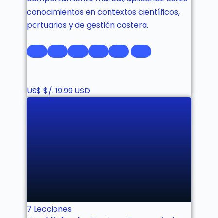
conocimientos en contextos científicos,
portuarios y de gestión costera.
US$
$/. 19.99 USD
No estás inscrito aún!
7 Lecciones