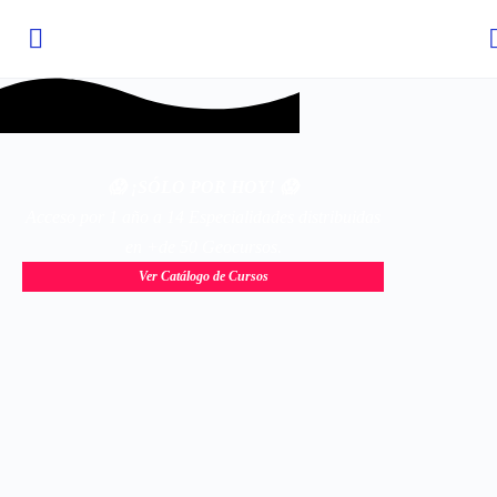
😱 ¡SÓLO POR HOY! 😱
Acceso por 1 año a 14 Especialidades distribuidas
en +de 50 Geocursos.
Ver Catálogo de Cursos