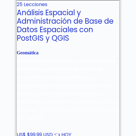
25 Lecciones
Análisis Espacial y
Administración de Base de
Datos Espaciales con
PostGIS y QGIS
Geomática
Aprende a
implementar y configurar una Base
,
de Datos Espacial PostgreSQL & PostGIS
realizando consultas tabulares y
espaciales avanzadas; además de crear
servicios web mapping (WMS y WFS)
enlazando el PostGIS con Geoserver, para
luego ser publicado mediante Geoportales
con Leaflet.
US$
$99.99 USD 👈 HOY