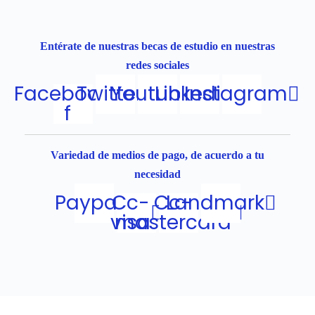
Entérate de nuestras becas de estudio en nuestras
redes sociales
Facebook-
Twitter
Youtube
Linkedin
Instagram
f
Variedad de medios de pago, de acuerdo a tu
necesidad
Paypal
Cc-
Cc-
Landmark
visa
mastercard