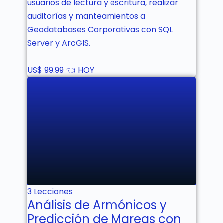
usuarios de lectura y escritura, realizar
auditorías y manteamientos a
Geodatabases Corporativas con SQL
Server y ArcGIS.
US$
99.99 👈 HOY
No estás inscrito aún!
3 Lecciones
Análisis de Armónicos y
Predicción de Mareas con