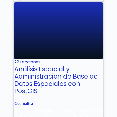
No estás inscrito aún!
22 Lecciones
Análisis Espacial y
Administración de Base de
Datos Espaciales con
PostGIS
Geomática
Aprende a
implementar y configurar una Base