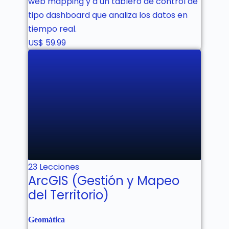
web mapping y a un tablero de control de
tipo dashboard que analiza los datos en
tiempo real.
US$
59.99
No estás inscrito aún!
23 Lecciones
ArcGIS (Gestión y Mapeo
del Territorio)
Geomática