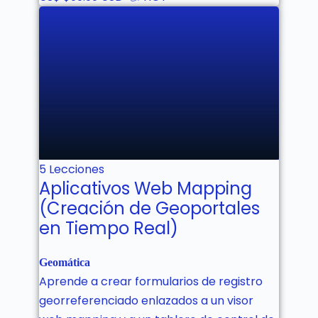
No estás inscrito aún!
5 Lecciones
Aplicativos Web Mapping
(Creación de Geoportales
en Tiempo Real)
Geomática
Aprende a crear formularios de registro
georreferenciado enlazados a un visor