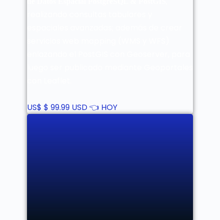
,
de Datos Espacial PostgreSQL & PostGIS
realizando consultas tabulares y
espaciales avanzadas; además de crear
servicios web mapping (WMS y WFS)
enlazando el PostGIS con Geoserver, para
luego ser publicado mediante Geoportales
con Leaflet.
US$
$ 99.99 USD 👈 HOY
No estás inscrito aún!