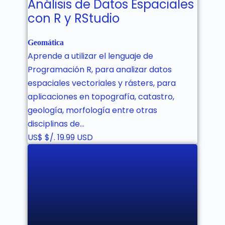
Análisis de Datos Espaciales
con R y RStudio
Geomática
Aprende a utilizar el lenguaje de
Programación R, para analizar datos
espaciales vectoriales y rásters, para
aplicaciones en topografía, catastro,
geología, morfología entre otras
disciplinas de…
US$
$/. 19.99 USD