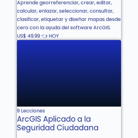
Aprende georreferenciar, crear, editar,
calcular, enlazar, seleccionar, consultar,
clasificar, etiquetar y diseñar mapas desde
cero con la ayuda del software ArcGIS.
US$
49.99 👈 HOY
No estás inscrito aún!
9 Lecciones
ArcGIS Aplicado a la
Seguridad Ciudadana