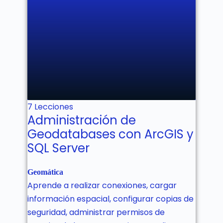
No estás inscrito aún!
7 Lecciones
Administración de
Geodatabases con ArcGIS y
SQL Server
Geomática
Aprende a realizar conexiones, cargar
información espacial, configurar copias de
seguridad, administrar permisos de