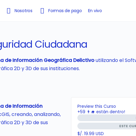
Nosotros
Formas de pago
En vivo
niciar sesión
Registrarme
eguridad Ciudadana
a de Información Geográfica Delictivo
utilizando el Sof
fica 2D y 3D de sus instituciones.
a de Información
Preview this Curso
+59
👨‍🎓 están dentro!
cGIS, creando, analizando,
áfica 2D y 3D de sus
ESTE CU
$/. 19.99 USD