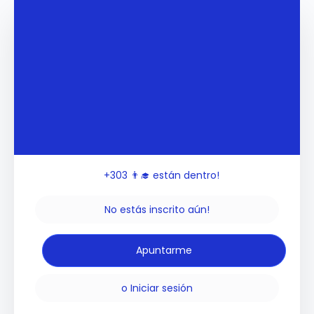
+303
👨‍🎓 están dentro!
No estás inscrito aún!
o
Iniciar sesión