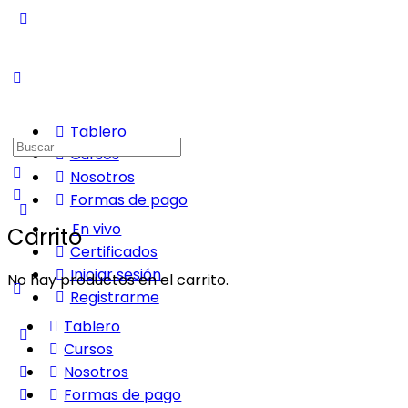
Tablero
Buscar:
Cursos
Nosotros
Formas de pago
En vivo
Carrito
Certificados
Iniciar sesión
No hay productos en el carrito.
Registrarme
Tablero
Cursos
Nosotros
Formas de pago