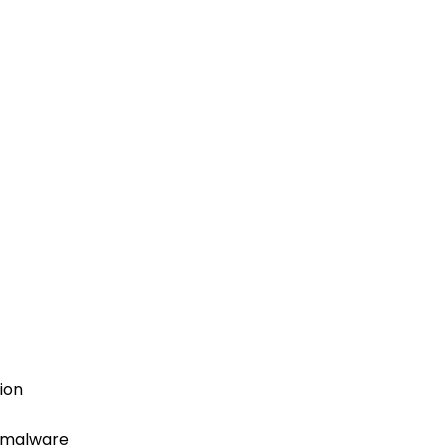
ion
l malware