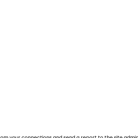
rom your connections and send a report to the site admin.