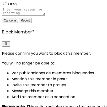
Otro
Report
note
Report
Block Member?
Please confirm you want to block this member.
You will no longer be able to:
Ver publicaciones de miembros bloqueados
Mention this member in posts
Invite this member to groups
Message this member
Add this member as a connection
Please note:
This action will also remove this member f