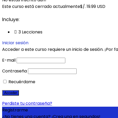
Este curso está cerrado actualmente
$/. 19.99 USD
Incluye:
3 Lecciones
Iniciar sesión
Acceder a este curso requiere un inicio de sesión. ¡Por 
E-mail
Contraseña
Recuérdame
Perdiste tu contraseña?
Registrarme
¿No tienes una cuenta? ¡Crea una en segundos!