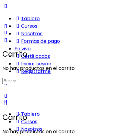
Tablero
Cursos
Nosotros
Formas de pago
En vivo
Carrito
Certificados
Iniciar sesión
No hay productos en el carrito.
Registrarme
Buscar:
Tablero
Carrito
Cursos
Nosotros
No hay productos en el carrito.