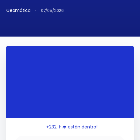
·
Geomática
07/05/2026
+232
👨‍🎓 están dentro!